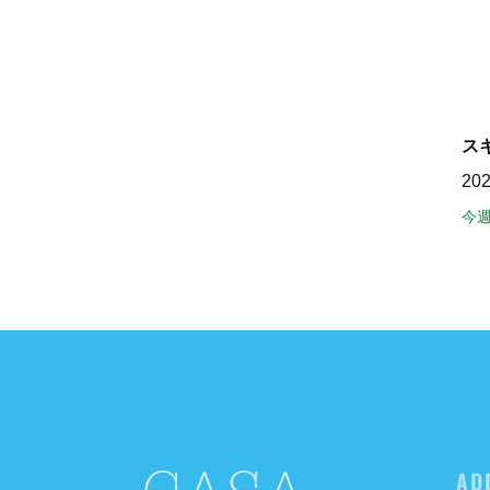
ス
20
今
AD