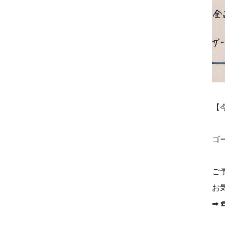
【
ゴ
ご
お
➡︎ 