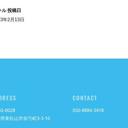
キル
投稿日
23年2月13日
DRESS
CONTACT
5-0028
050-8884-3418
県東松山市箭弓町3-3-16