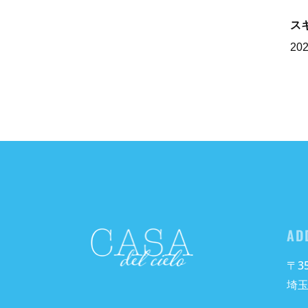
ス
20
AD
〒35
埼玉