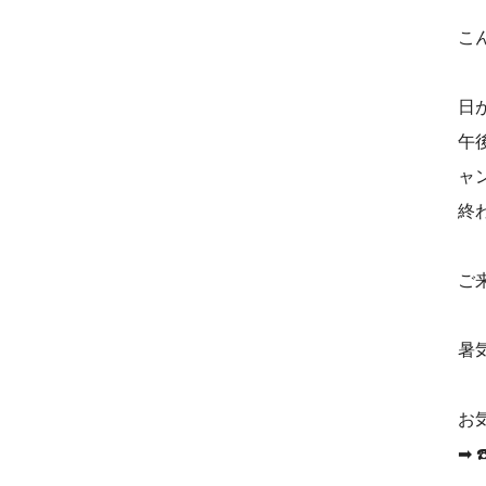
こ
日
午
ャ
終
ご
暑
お
➡︎ 