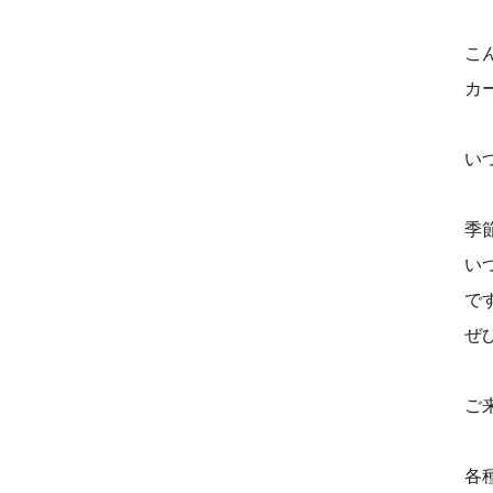
こ
カ
い
季
い
で
ぜ
ご
各