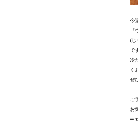
今
『
(
で
冷
く
ぜ
ご
お
➡︎ 