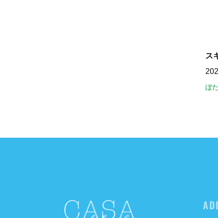
ス
20
ぼた
AD