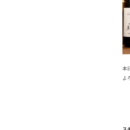
本
よ
ス